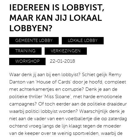
IEDEREEN IS LOBBYIST,
MAAR KAN JIJ LOKAAL
LOBBYEN?
GEMEENTE LOBBY
LOKALE LOBBY
TRAINING
VERKIEZINGEN
22-01-2018
WORKSHOP
Waar denk jij aan bij een lobbyist? Schiet gelijk Remy
Danton van ‘House of Cards’ door je hoofd, compleet
met achterkamertjes en corruptie? Denk je aan de
politieke thriller ‘Miss Sloane’, met harde emotionele
campagnes? Of toch eerder aan de politieke draaideur
waarbij politici lobbyist worden? Waarschijnlijk denk je
niet aan de vader van een voetballertje die op zaterdag
ochtend vroeg langs de lijn klaagt tegen de moeder
van de keeper over te weinig sportvelden, waarbij de