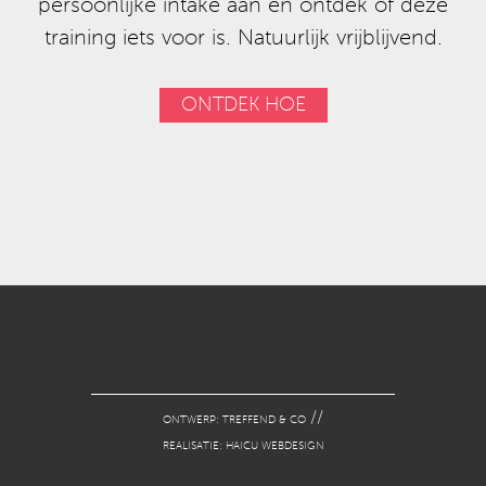
persoonlijke intake aan en ontdek of deze
training iets voor is. Natuurlijk vrijblijvend.
ONTDEK HOE
//
ONTWERP: TREFFEND & CO
REALISATIE: HAICU WEBDESIGN