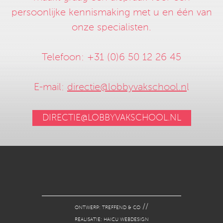
persoonlijke kennismaking met u en één van
onze specialisten.
Telefoon: +31 (0)6 50 12 26 45
E-mail:
directie@lobbyvakschool.n
l
DIRECTIE@LOBBYVAKSCHOOL.NL
//
ONTWERP: TREFFEND & CO
REALISATIE: HAICU WEBDESIGN