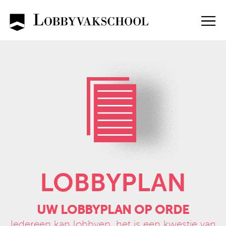
Skip
to
content
LOBBYPLAN
UW LOBBYPLAN OP ORDE
Iedereen kan lobbyen, het is een kwestie van