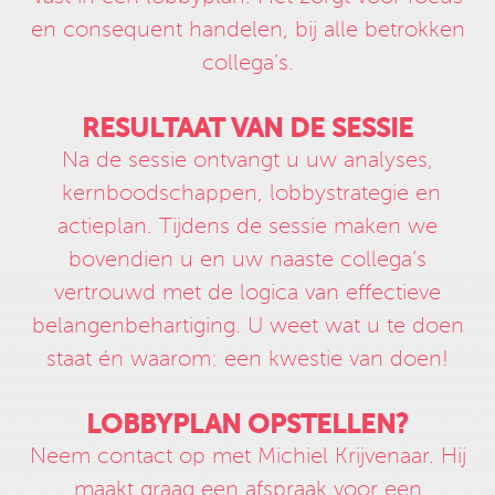
en consequent handelen, bij alle betrokken
collega’s.
RESULTAAT VAN DE SESSIE
Na de sessie ontvangt u uw analyses,
kernboodschappen, lobbystrategie en
actieplan. Tijdens de sessie maken we
bovendien u en uw naaste collega’s
vertrouwd met de logica van effectieve
belangenbehartiging. U weet wat u te doen
staat én waarom: een kwestie van doen!
LOBBYPLAN OPSTELLEN?
Neem contact op met Michiel Krijvenaar. Hij
maakt graag een afspraak voor een