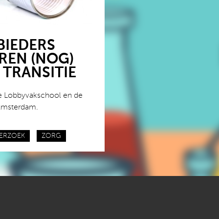
IEDERS
EN (NOG)
 TRANSITIE
 de Lobbyvakschool en de
 Amsterdam.
ERZOEK
ZORG