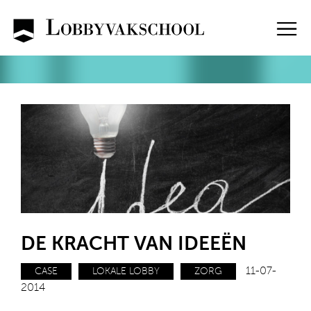
Skip
to
content
DE KRACHT VAN IDEEËN
11-07-
CASE
LOKALE LOBBY
ZORG
2014